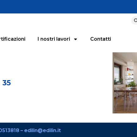
tificazioni
I nostri lavori
Contatti
i 35
513818 – edilin@edilin.it