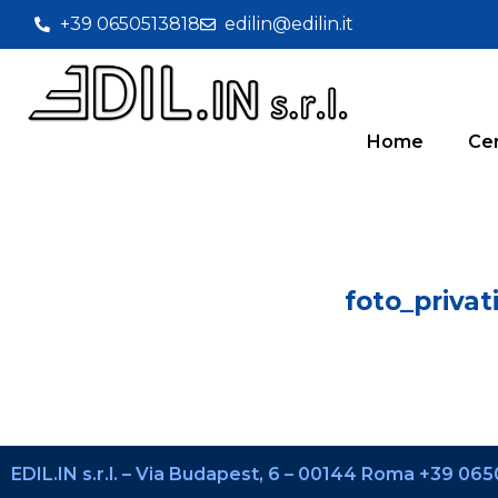
+39 0650513818
edilin@edilin.it
Home
Cer
foto_privat
EDIL.IN s.r.l. – Via Budapest, 6 – 00144 Roma +39 0650