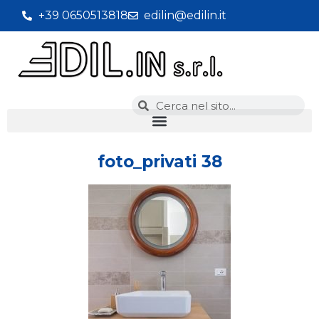
+39 0650513818
edilin@edilin.it
foto_privati 38