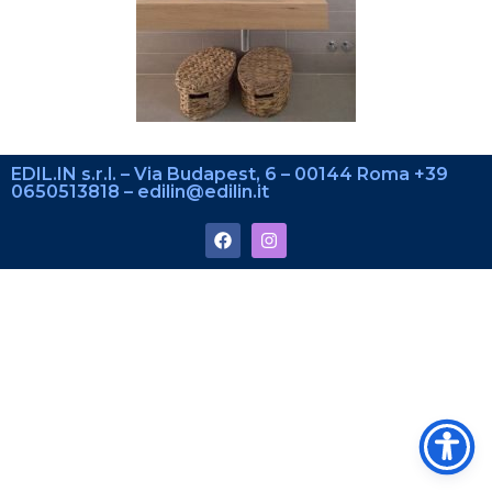
EDIL.IN s.r.l. – Via Budapest, 6 – 00144 Roma +39
0650513818 – edilin@edilin.it