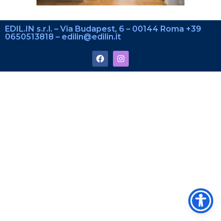
EDIL.IN s.r.l. – Via Budapest, 6 – 00144 Roma +39
0650513818 – edilin@edilin.it