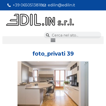
+39 0650513818
edilin@edilin.it
foto_privati 39