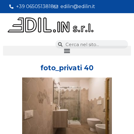
+39 0650513818
edilin@edilin.it
foto_privati 40