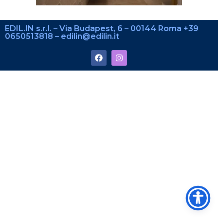
EDIL.IN s.r.l. – Via Budapest, 6 – 00144 Roma +39
0650513818 – edilin@edilin.it