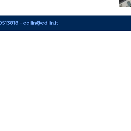
513818 – edilin@edilin.it