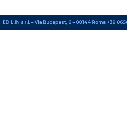
EDIL.IN s.r.l. – Via Budapest, 6 – 00144 Roma +39 0650