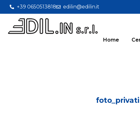
+39 0650513818
edilin@edilin.it
Home
Cer
foto_privat