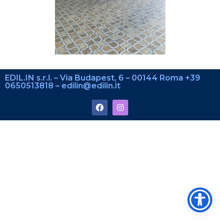
EDIL.IN s.r.l. – Via Budapest, 6 – 00144 Roma +39
0650513818 – edilin@edilin.it