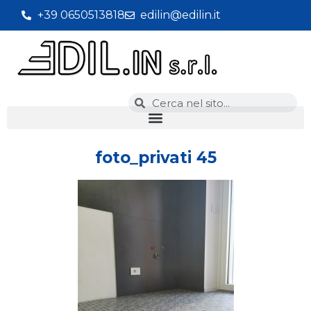
+39 0650513818
edilin@edilin.it
foto_privati 45