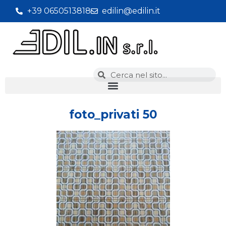
+39 0650513818
edilin@edilin.it
foto_privati 50