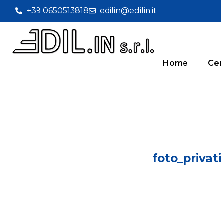
+39 0650513818
edilin@edilin.it
Home
Cer
foto_privat