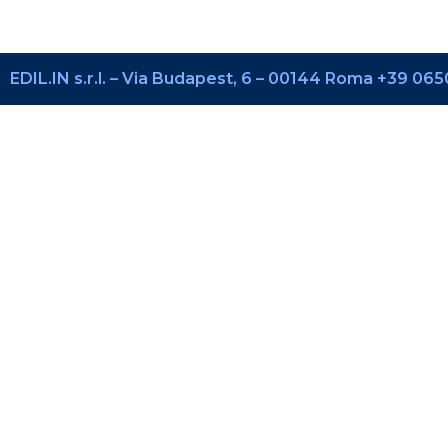
EDIL.IN s.r.l. – Via Budapest, 6 – 00144 Roma +39 0650