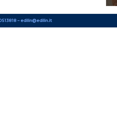
513818 – edilin@edilin.it