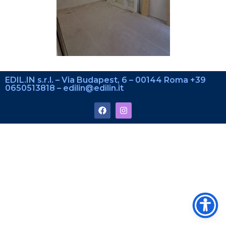
EDIL.IN s.r.l. – Via Budapest, 6 – 00144 Roma +39
0650513818 – edilin@edilin.it