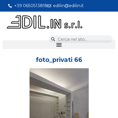
+39 0650513818
edilin@edilin.it
foto_privati 66