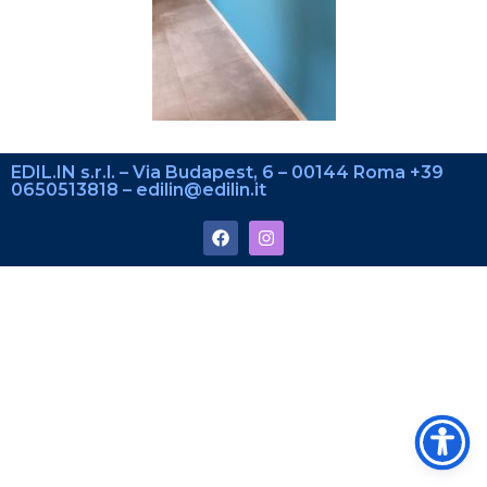
EDIL.IN s.r.l. – Via Budapest, 6 – 00144 Roma +39
0650513818 – edilin@edilin.it