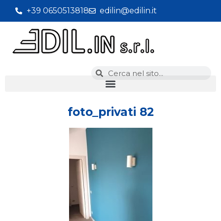
+39 0650513818
edilin@edilin.it
foto_privati 82