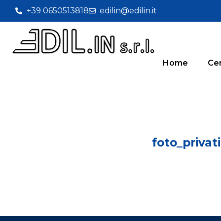
+39 0650513818
edilin@edilin.it
Home
Cer
foto_privat