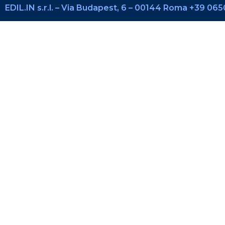
EDIL.IN s.r.l. – Via Budapest, 6 – 00144 Roma +39 0650