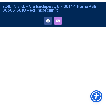
EDIL.IN s.r.l. – Via Budapest, 6 – 00144 Roma +39
0650513818 – edilin@edilin.it