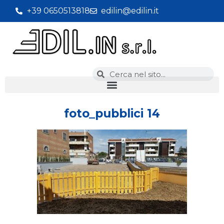
+39 0650513818
edilin@edilin.it
foto_pubblici 14