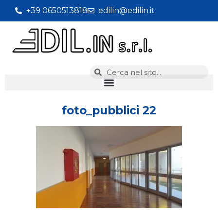
+39 0650513818
edilin@edilin.it
foto_pubblici 22