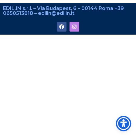
EDIL.IN s.r.l. – Via Budapest, 6 – 00144 Roma +39
0650513818 – edilin@edilin.it