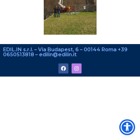
EDIL.IN s.r.l. – Via Budapest, 6 – 00144 Roma +39
0650513818 – edilin@edilin.it