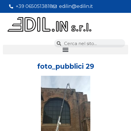
+39 0650513818
edilin@edilin.it
foto_pubblici 29