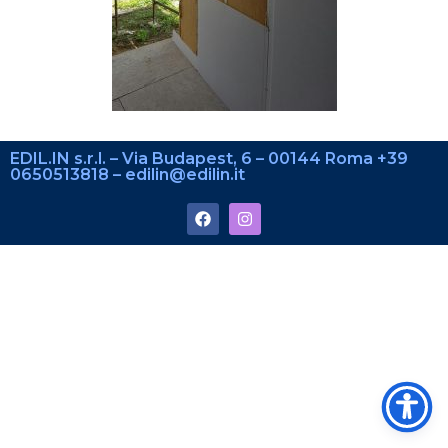
EDIL.IN s.r.l. – Via Budapest, 6 – 00144 Roma +39
0650513818 – edilin@edilin.it