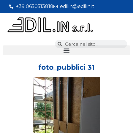
+39 0650513818
edilin@edilin.it
foto_pubblici 31