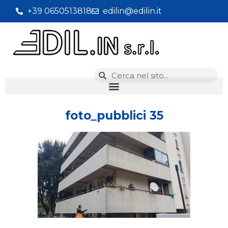
+39 0650513818
edilin@edilin.it
foto_pubblici 35