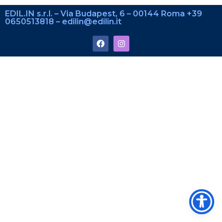
EDIL.IN s.r.l. – Via Budapest, 6 – 00144 Roma +39
0650513818 – edilin@edilin.it