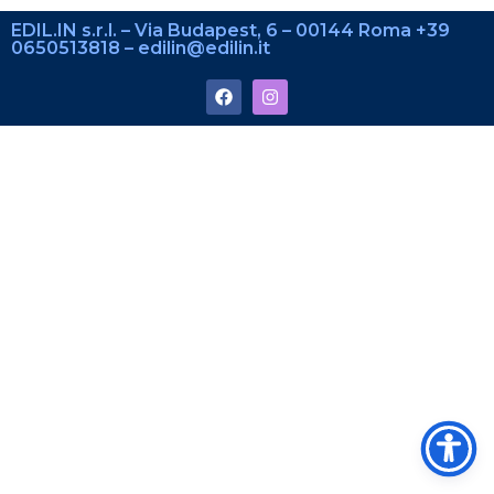
EDIL.IN s.r.l. – Via Budapest, 6 – 00144 Roma +39
0650513818 – edilin@edilin.it