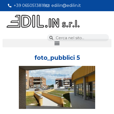
+39 0650513818
edilin@edilin.it
foto_pubblici 5