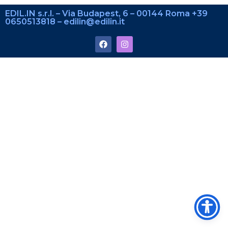
EDIL.IN s.r.l. – Via Budapest, 6 – 00144 Roma +39
0650513818 – edilin@edilin.it