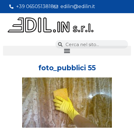
+39 0650513818
edilin@edilin.it
foto_pubblici 55