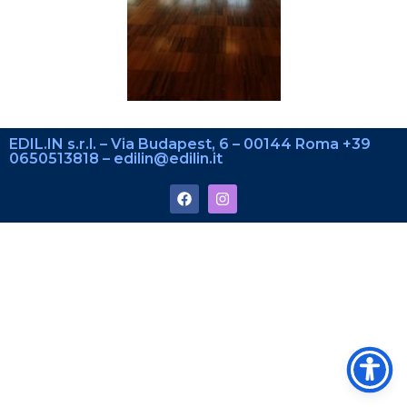
EDIL.IN s.r.l. – Via Budapest, 6 – 00144 Roma +39
0650513818 – edilin@edilin.it