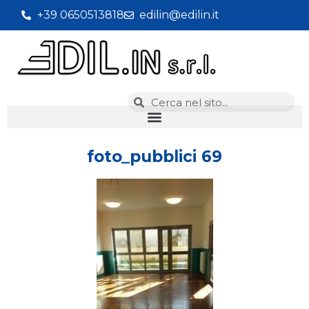
+39 0650513818
edilin@edilin.it
foto_pubblici 69