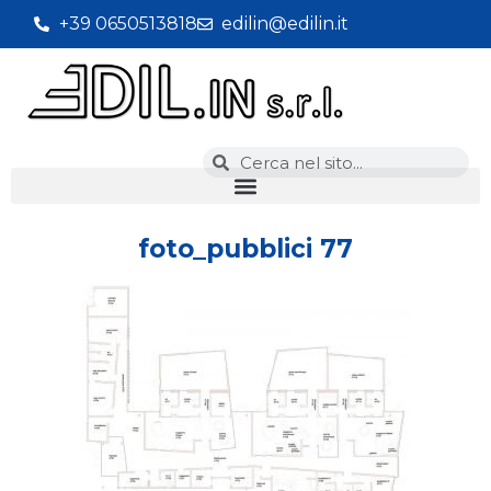
+39 0650513818
edilin@edilin.it
foto_pubblici 77