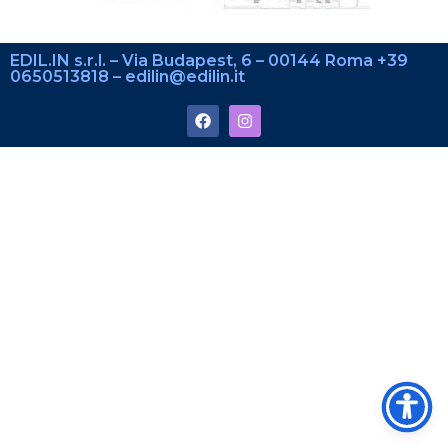
EDIL.IN s.r.l. – Via Budapest, 6 – 00144 Roma +39
0650513818 – edilin@edilin.it