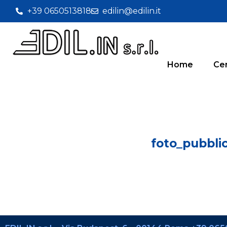
+39 0650513818
edilin@edilin.it
Home
Cer
foto_pubblic